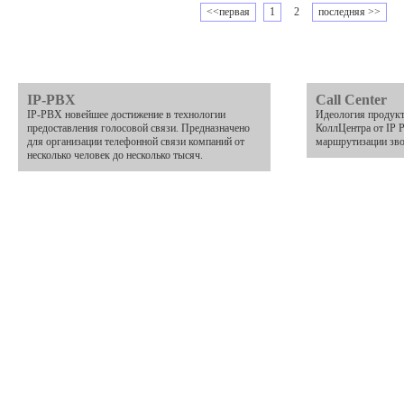
<<первая
1
2
последняя >>
IP-PBX
Call Center
IP-PBX новейшее достижение в технологии
Идеология продукт
предоставления голосовой связи. Предназначено
КоллЦентра от IP 
для организации телефонной связи компаний от
маршрутизации зво
несколько человек до несколько тысяч.