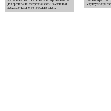
предоставления голосовой связи. Предназначено
КоллЦентра от IP 
для организации телефонной связи компаний от
маршрутизации зво
несколько человек до несколько тысяч.