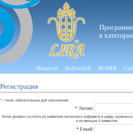
Программн
к категори
Новости
Softswitch
IP-PBX
Cal
Регистрация
* – поля, обязательные для заполнения
* Логин:
Логин должен состоять из символов латинского алфавита и цифр, начинаться
и не меньше 4 символов
* Email: