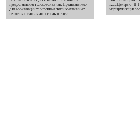
предоставления голосовой связи. Предназначено
КоллЦентра от IP 
для организации телефонной связи компаний от
маршрутизации зво
несколько человек до несколько тысяч.