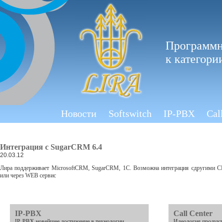
Программн
к категори
Новости
Softswitch
IP-PBX
Cal
Интеграция с SugarCRM 6.4
20.03.12
Лира поддерживает MicrosoftCRM, SugarCRM, 1C. Возможна интеграция сдругими C
или через WEB сервис
IP-PBX
Call Center
IP-PBX новейшее достижение в технологии
Идеология продукт