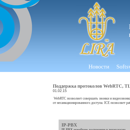
Новости
Softs
Поддержка протоколов WebRTC, TLS
01.02.15
WebRTC позволяет совершать звонки и видеозвонки
от несанкционированного доступа. ICE позволяет ра
IP-PBX
IP-PBX новейшее достижение в технологии