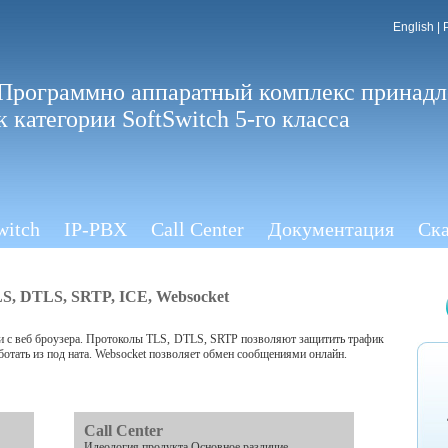
English
|
Программно аппаратный комплекс принад
к категории SoftSwitch 5-го класса
witch
IP-PBX
Call Center
Документация
Ска
, DTLS, SRTP, ICE, Websocket
 с веб броузера. Протоколы TLS, DTLS, SRTP позволяют защитить трафик
ботать из под ната. Websocket позволяет обмен сообщениями онлайн.
Call Center
Идеология продукта Основное различие