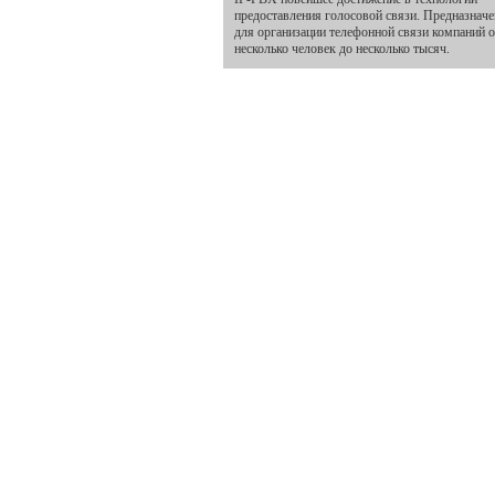
предоставления голосовой связи. Предназнач
для организации телефонной связи компаний о
несколько человек до несколько тысяч.