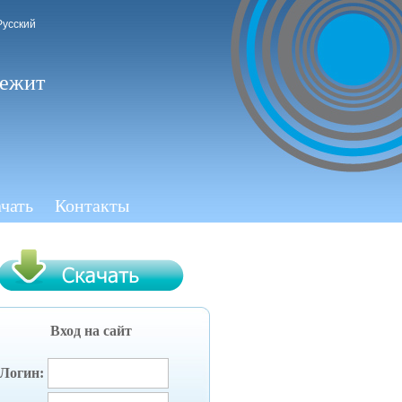
Русский
лежит
чать
Контакты
Вход на сайт
Логин: