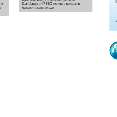
П
ено
КоллЦентра от IP PBX состоит в идеологии
т
маршрутизации звонков.
З